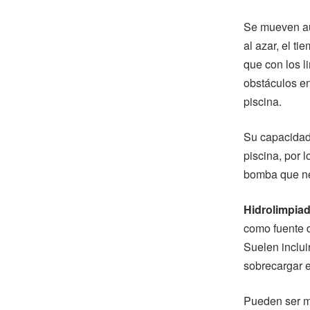
Se mueven au
al azar, el t
que con los li
obstáculos en
piscina.
Su capacidad 
piscina, por 
bomba que ne
Hidrolimpiad
como fuente 
Suelen inclui
sobrecargar el
Pueden ser m