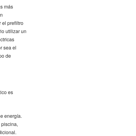
las más
an
el prefiltro
o utilizar un
ctricas
r sea el
po de
ico es
de energía.
 piscina,
icional.