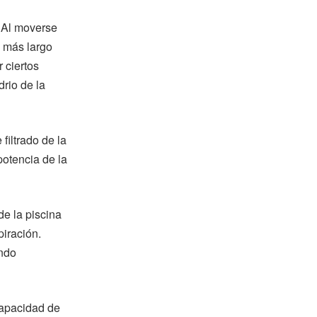
 Al moverse
e más largo
r ciertos
rio de la
iltrado de la
potencia de la
 de la piscina
iración.
ando
capacidad de