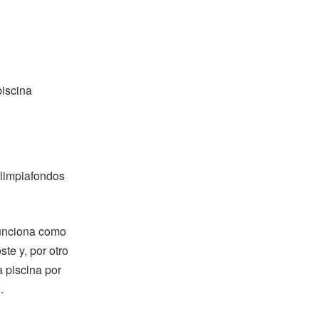
piscina
 limpiafondos
funciona como
te y, por otro
a piscina por
.