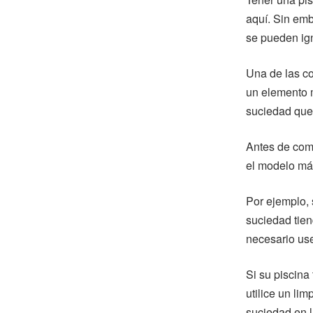
aquí. Sin emb
se pueden ign
Una de las c
un elemento m
suciedad que 
Antes de comp
el modelo má
Por ejemplo, s
suciedad tien
necesario use
Si su piscina
utilice un li
suciedad en l