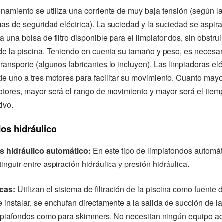
onamiento se utiliza una corriente de muy baja tensión (según 
mas de seguridad eléctrica). La suciedad y la suciedad se aspir
 una bolsa de filtro disponible para el limpiafondos, sin obstruir 
e la piscina. Teniendo en cuenta su tamaño y peso, es necesari
 transporte (algunos fabricantes lo incluyen). Las limpiadoras elé
de uno a tres motores para facilitar su movimiento. Cuanto mayo
tores, mayor será el rango de movimiento y mayor será el tiem
ivo.
os hidráulico
s hidráulico automático:
En este tipo de limpiafondos automát
inguir entre aspiración hidráulica y presión hidráulica.
icas:
Utilizan el sistema de filtración de la piscina como fuente 
e instalar, se enchufan directamente a la salida de succión de la
mpiafondos como para skimmers. No necesitan ningún equipo ad