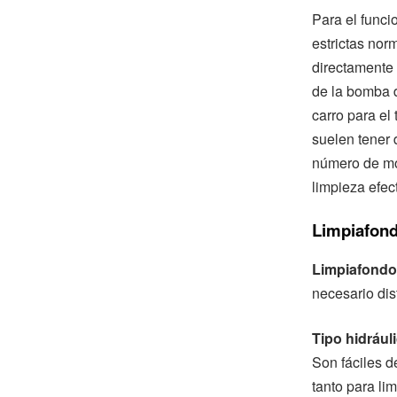
Para el funci
estrictas nor
directamente a
de la bomba d
carro para el
suelen tener 
número de mo
limpieza efect
Limpiafond
Limpiafondo
necesario dist
Tipo hidrául
Son fáciles d
tanto para li