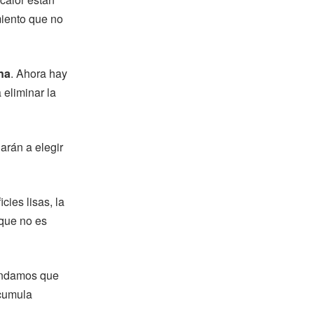
miento que no
ina
. Ahora hay
 eliminar la
arán a elegir
cies lisas, la
 que no es
mendamos que
acumula