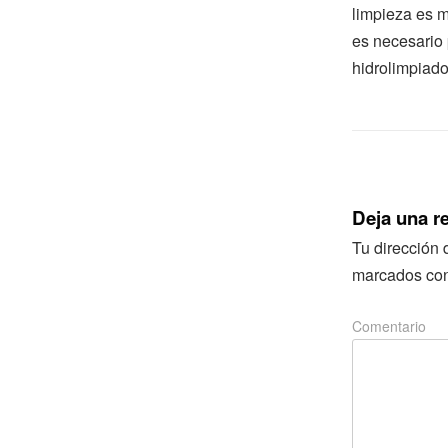
limpieza es m
es necesario 
hidrolimpiado
Deja una r
Tu dirección 
marcados co
Comentario