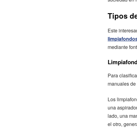
Tipos de
Este interesan
limpiafondo
mediante font
Limpiafon
Para clasific
manuales de 
Los limpiafo
una aspirador
lado, una man
el otro, gene