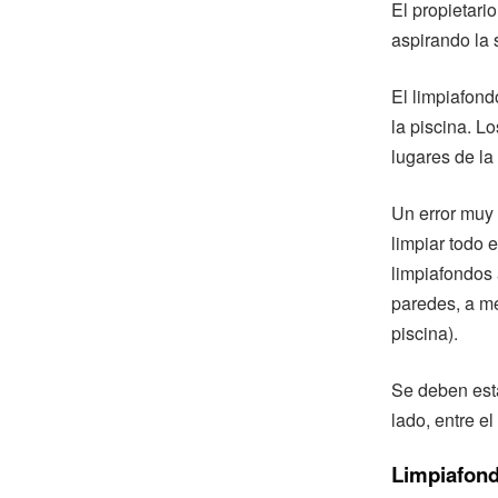
El propietari
aspirando la s
El limpiafond
la piscina. L
lugares de la 
Un error muy
limpiar todo e
limpiafondos 
paredes, a me
piscina).
Se deben esta
lado, entre el
Limpiafond