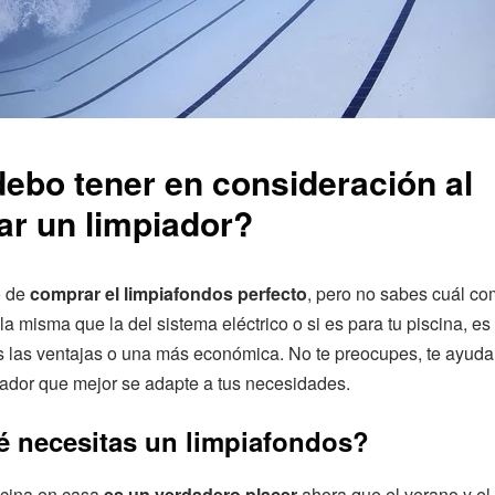
ebo tener en consideración al
r un limpiador?
o de
comprar el limpiafondos perfecto
, pero no sabes cuál com
la misma que la del sistema eléctrico o si es para tu piscina, es
s las ventajas o una más económica. No te preocupes, te ayud
piador que mejor se adapte a tus necesidades.
é necesitas un limpiafondos?
scina en casa
es un verdadero placer
ahora que el verano y el 