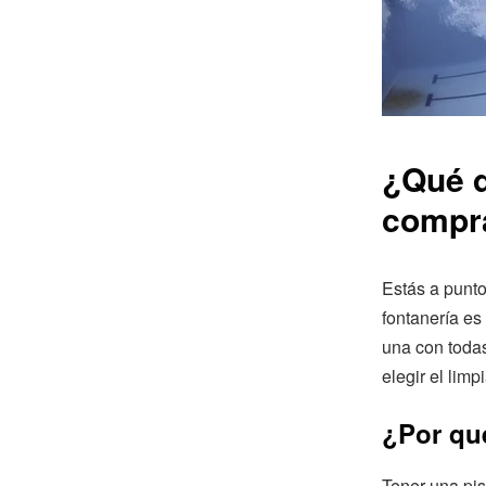
¿Qué d
compra
Estás a punt
fontanería es 
una con toda
elegir el lim
¿Por qu
Tener una pi