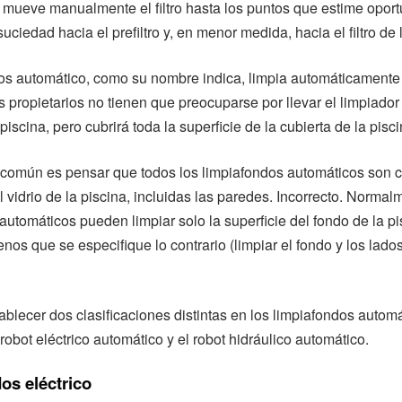
o mueve manualmente el filtro hasta los puntos que estime opor
uciedad hacia el prefiltro y, en menor medida, hacia el filtro de 
os automático, como su nombre indica, limpia automáticamente
os propietarios no tienen que preocuparse por llevar el limpiador
piscina, pero cubrirá toda la superficie de la cubierta de la pisci
 común es pensar que todos los limpiafondos automáticos son 
l vidrio de la piscina, incluidas las paredes. Incorrecto. Normal
automáticos pueden limpiar solo la superficie del fondo de la pi
nos que se especifique lo contrario (limpiar el fondo y los lados
blecer dos clasificaciones distintas en los limpiafondos automá
 robot eléctrico automático y el robot hidráulico automático.
os eléctrico