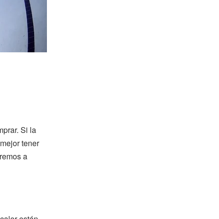
prar. Si la
 mejor tener
aremos a
calor están