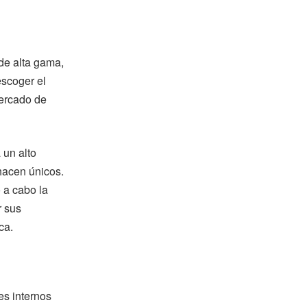
de alta gama,
escoger el
mercado de
 un alto
 hacen únicos.
 a cabo la
r sus
ca.
es internos