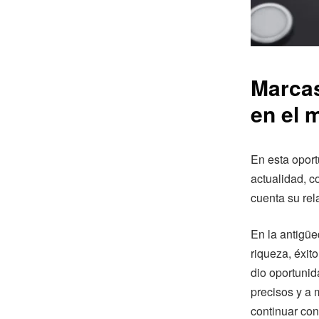
Marcas
en el 
En esta oport
actualidad, c
cuenta su rel
En la antigüe
riqueza, éxit
dio oportuni
precisos y a 
continuar con