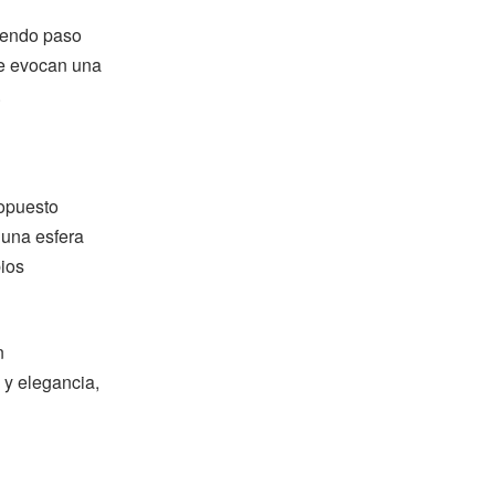
ciendo paso
ue evocan una
.
ropuesto
 una esfera
ios
n
 y elegancia,