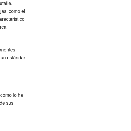
talle.
jas, como el
racterístico
arca
ponentes
o un estándar
 como lo ha
 de sus