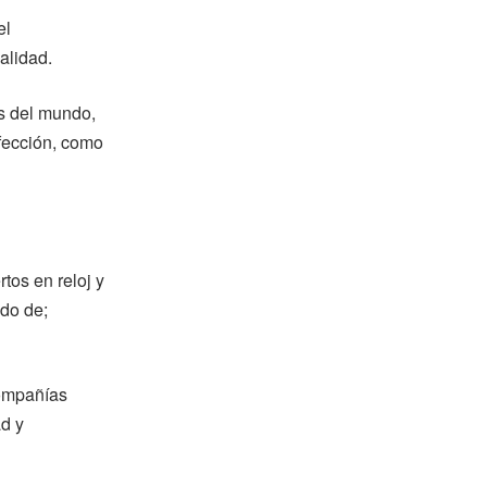
el
alidad.
s del mundo,
nfección, como
tos en reloj y
ado de;
compañías
ad y