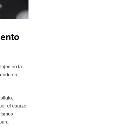
iento
lojes en la
iendo en
stigio,
por el cuarzo,
nismos
 para