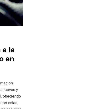
 a la
o en
ormación
os nuevos y
, ofreciendo
tarán estas