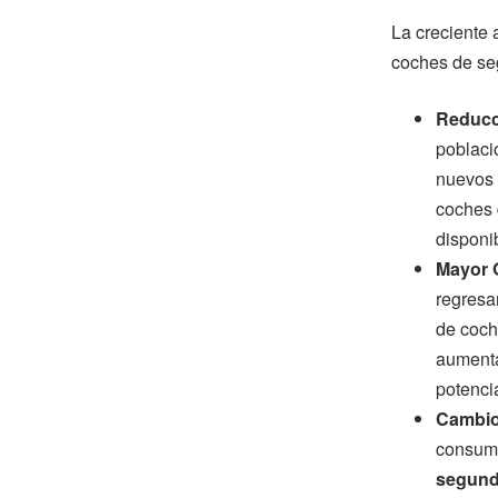
La creciente 
coches de s
Reducc
poblaci
nuevos p
coches 
disponi
Mayor 
regresa
de coch
aumenta
potenci
Cambio
consumi
segund