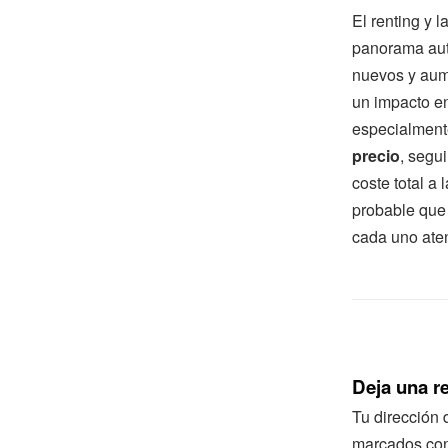
El renting y 
panorama aut
nuevos y aume
un impacto e
especialment
precio
, segu
coste total a
probable que
cada uno aten
Deja una r
Tu dirección 
marcados co