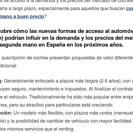
s de acceso a la demanda y los precios del mercado de coche
ña a largo plazo, especialmente para aquellos que buscan
co
mano a buen precio
?
sobre cómo las nuevas formas de acceso al automóvil
) podrían influir en la demanda y los precios del m
segunda mano en España en los próximos años.
la suscripción de coches presentan propuestas de valor diferente
dicional:
g:
Generalmente enfocado a plazos más largos (2-5 años), con c
uyen seguro, mantenimiento e impuestos. Al finalizar el contrato
e el vehículo. Tradicionalmente ha sido más popular entre emp
os, pero su atractivo para particulares está creciendo.
pción:
Un modelo más flexible, con plazos más cortos (mensual
le) y la posibilidad de cambiar de vehículo con mayor facilida
los mismos servicios que el renting.