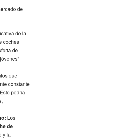
mercado de
icativa de la
de coches
oferta de
“jóvenes”
ulos que
ente constante
Esto podría
s,
no:
Los
he de
d y la