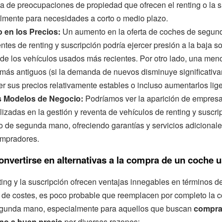
a de preocupaciones de propiedad que ofrecen el renting o la s
lmente para necesidades a corto o medio plazo.
 en los Precios:
Un aumento en la oferta de coches de segu
tes de renting y suscripción podría ejercer presión a la baja so
 de los vehículos usados más recientes. Por otro lado, una meno
más antiguos (si la demanda de nuevos disminuye significativa
r sus precios relativamente estables o incluso aumentarlos lig
 Modelos de Negocio:
Podríamos ver la aparición de empres
lizadas en la gestión y reventa de vehículos de renting y suscri
 de segunda mano, ofreciendo garantías y servicios adicionale
ompradores.
onvertirse en alternativas a la compra de un coche 
nting y la suscripción ofrecen ventajas innegables en términos de 
d de costes, es poco probable que reemplacen por completo la 
gunda mano, especialmente para aquellos que buscan
compra
o a buen precio
por diversas razones: