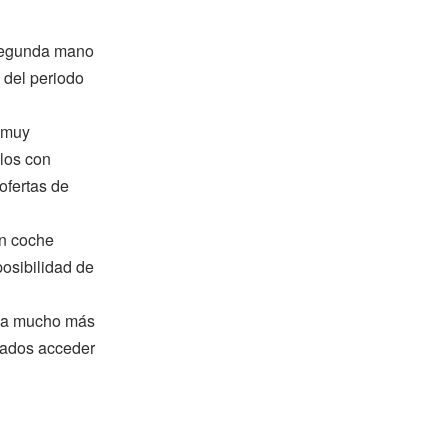
 segunda mano
 del periodo
 muy
ulos con
ofertas de
n coche
posibilidad de
ma mucho más
tados acceder