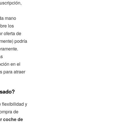
uscripción,
nda mano
bre los
r oferta de
mente) podría
eramente.
as
pción en el
s para atraer
usado?
flexibilidad y
compra de
r coche de