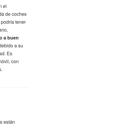
n el
nda de coches
 podría tener
ano,
o a buen
debido a su
dad. Es
óvil, con
s.
s están