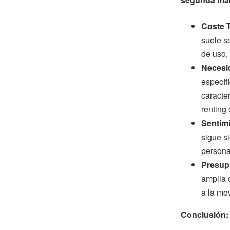
Coste T
suele se
de uso,
Necesi
específ
caracter
renting 
Sentim
sigue s
persona
Presup
amplia 
a la mov
Conclusión: