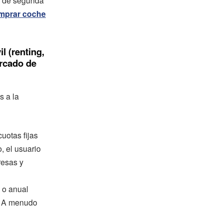
s de segunda
mprar coche
 (renting,
ercado de
s a la
uotas fijas
, el usuario
resas y
 o anual
d. A menudo