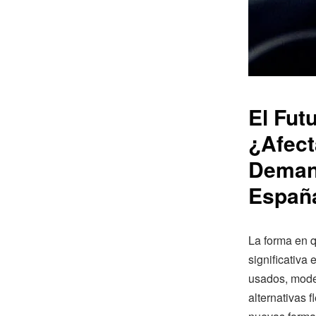
El Fut
¿Afect
Deman
España
La forma en 
significativa
usados, model
alternativas 