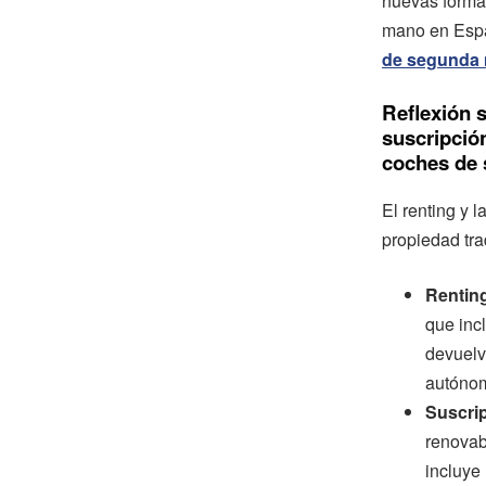
nuevas forma
mano en Espa
de segunda 
Reflexión 
suscripción
coches de 
El renting y 
propiedad tra
Rentin
que incl
devuelv
autónom
Suscri
renovab
incluye 