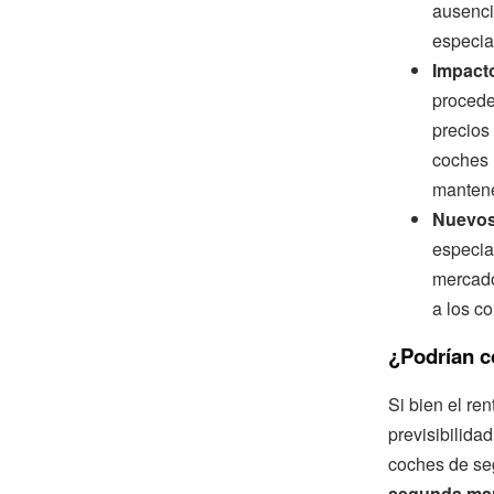
ausenci
especia
Impacto
proceden
precios
coches 
mantene
Nuevos
especia
mercado
a los c
¿Podrían c
Si bien el re
previsibilida
coches de se
segunda man