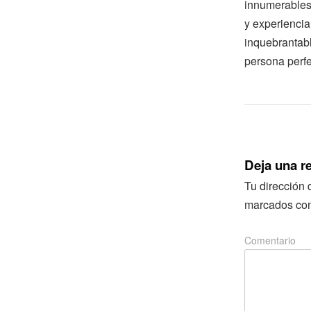
innumerables 
y experiencia
inquebrantabl
persona perfe
Deja una r
Tu dirección 
marcados co
Comentario