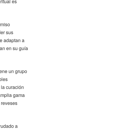
ritual es
omiso
der sus
se adaptan a
yan en su guía
iene un grupo
bles
 la curación
 amplia gama
s reveses
ayudado a