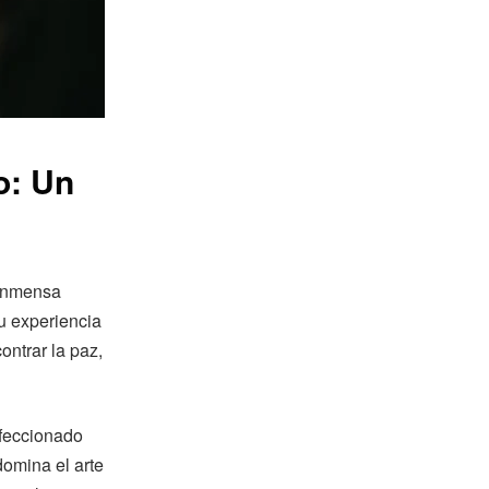
o: Un
 inmensa
Su experiencia
ntrar la paz,
rfeccionado
domina el arte