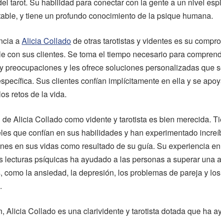
del tarot. Su habilidad para conectar con la gente a un nivel espi
able, y tiene un profundo conocimiento de la psique humana.
ncia a
Alicia Collado
de otras tarotistas y videntes es su compr
e con sus clientes. Se toma el tiempo necesario para compren
y preocupaciones y les ofrece soluciones personalizadas que 
específica. Sus clientes confían implícitamente en ella y se apo
los retos de la vida.
 de Alicia Collado como vidente y tarotista es bien merecida. T
ieles que confían en sus habilidades y han experimentado increí
nes en sus vidas como resultado de su guía. Su experiencia en
las lecturas psíquicas ha ayudado a las personas a superar una
 como la ansiedad, la depresión, los problemas de pareja y lo
.
, Alicia Collado es una clarividente y tarotista dotada que ha 