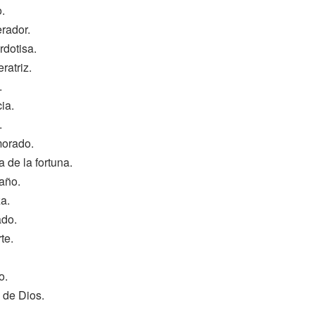
.
rador.
rdotisa.
ratriz.
.
cia.
.
orado.
 de la fortuna.
taño.
a.
ado.
te.
o.
 de Dios.