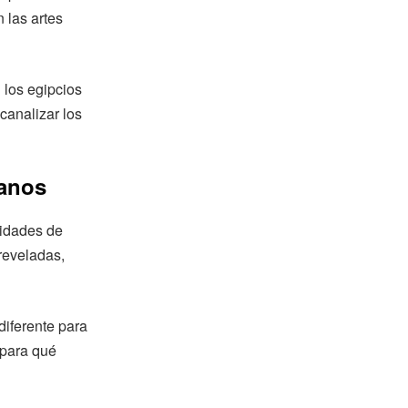
 las artes
 los egipcios
canalizar los
canos
nidades de
reveladas,
diferente para
 para qué