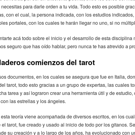
e necesitas para darle orden a tu vida. Todo esto es posible grac
s, con el cual, la persona indicada, con los estudios indicados
iples portales, con los cuales te harán llegar no uno, si no múlti
arte acá todo sobre el inicio y el desarrollo de esta disciplina 
mos seguro que has oído hablar, pero nunca te has atrevido a pr
daderos comienzos del tarot
sos documentos, en los cuales se asegura que fue en Italia, don
el tarot, todo esto gracias a un grupo de expertas, las cuales t
cha tarea y así lograron crear una herramienta útil y de estudio, 
con las estrellas y los ángeles.
esta teoría viene acompañada de diversos escritos, en los cua
el tarot, fue creado y usado al inicio de todo por los gitanos. S
esde su creación y a lo largo de los años, ha evolucionado con 