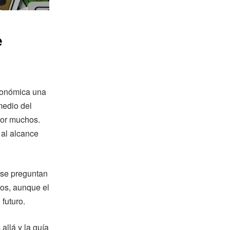
e
conómica una
medio del
por muchos.
 al alcance
 se preguntan
os, aunque el
futuro.
allá y la guía