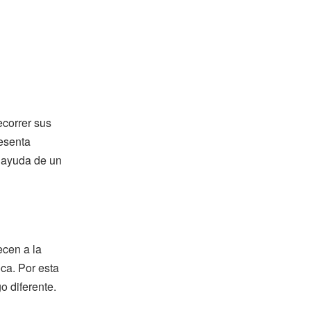
ecorrer sus
resenta
a ayuda de un
cen a la
oca. Por esta
o diferente.