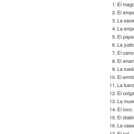
El mago
El empe
La sace
La empe
El papa
La justi
El carro
El enam
La rueda
El ermi
La fuerz
El colg
La muer
El loco.
El diabl
La casa
El sol.