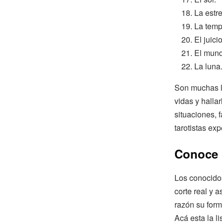
La estre
La temp
El juicio
El mund
La luna
Son muchas la
vidas y halla
situaciones, 
tarotistas ex
Conoce 
Los conocido
corte real y 
razón su form
Acá esta la l