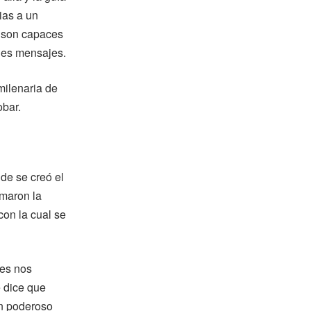
ias a un
, son capaces
ples mensajes.
milenaria de
obar.
de se creó el
omaron la
con la cual se
les nos
e dice que
un poderoso