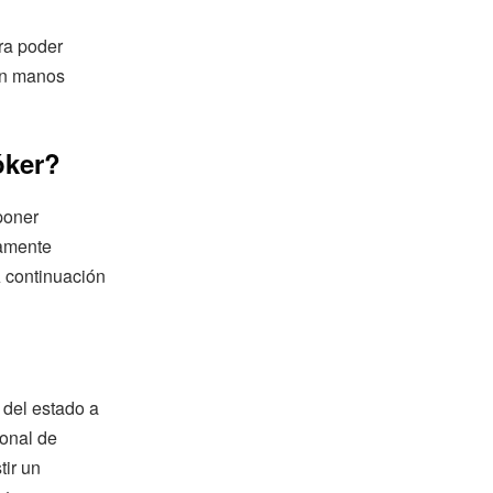
ra poder
 en manos
óker?
poner
mamente
A continuación
 del estado a
onal de
tir un