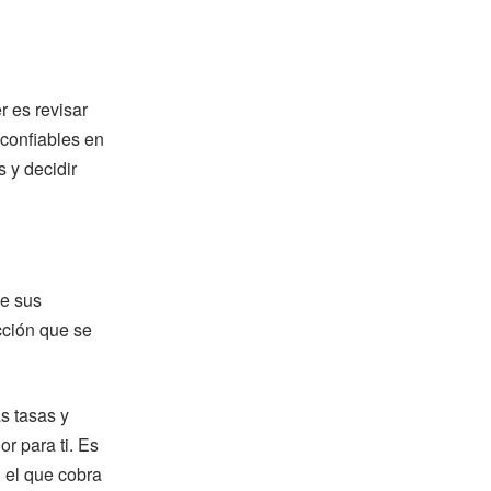
r es revisar
 confiables en
s y decidir
de sus
cción que se
s tasas y
r para ti. Es
 el que cobra