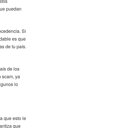
stos
 que puedan
ocedencia. Si
ndable es que
as de tu país.
aís de los
n scam, ya
lgunos lo
a que esto le
antiza que