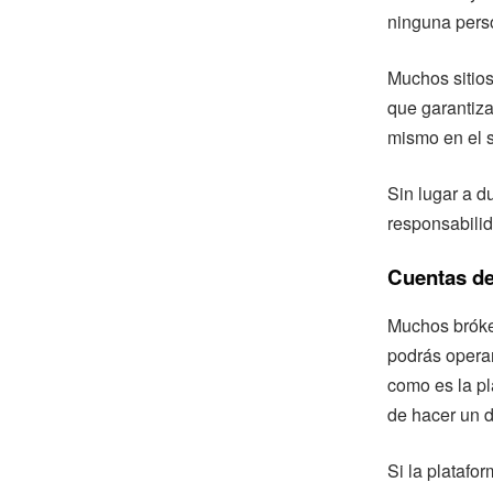
ninguna perso
Muchos sitios
que garantiza
mismo en el s
Sin lugar a d
responsabilid
Cuentas d
Muchos bróke
podrás operar
como es la pl
de hacer un d
Si la platafo