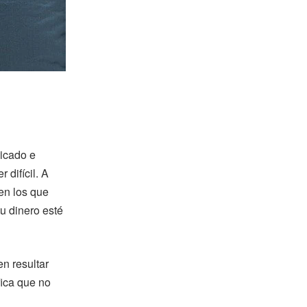
licado e
 difícil. A
 en los que
tu dinero esté
n resultar
fica que no