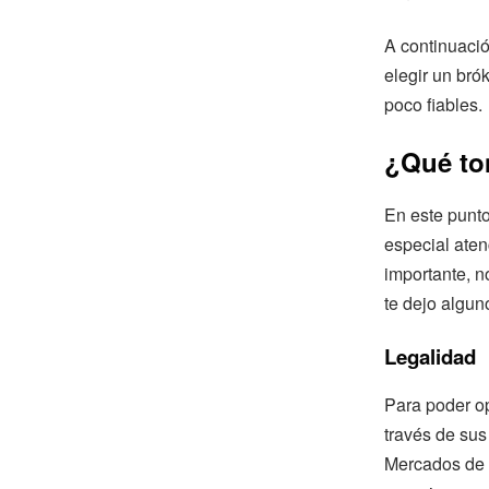
A continuaci
elegir un bró
poco fiables.
¿Qué tom
En este punto
especial aten
importante, n
te dejo algun
Legalidad
Para poder op
través de su
Mercados de V