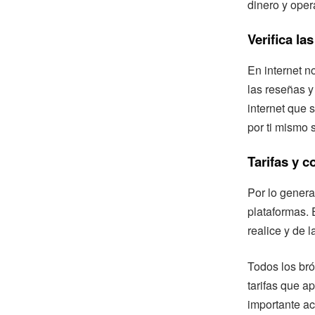
dinero y oper
Verifica la
En internet n
las reseñas y
internet que s
por ti mismo s
Tarifas y 
Por lo genera
plataformas.
realice y de l
Todos los bró
tarifas que a
importante ac