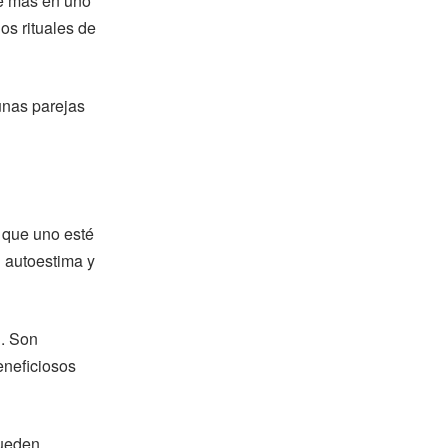
de más en uno
os rituales de
unas parejas
r que uno esté
 autoestima y
n. Son
eneficiosos
pueden