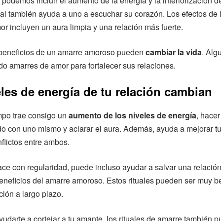
 podemos incluir el aumento de la energía y la interiorización 
ual también ayuda a uno a escuchar su corazón. Los efectos de l
r incluyen un aura limpia y una relación más fuerte.
beneficios de un amarre amoroso pueden
cambiar la vida
. Alg
o amarres de amor para fortalecer sus relaciones.
les de energía de tu relación cambian
mpo trae consigo un
aumento de los niveles de energía
, hace
o con uno mismo y aclarar el aura. Además, ayuda a mejorar tu
nflictos entre ambos.
e con regularidad, puede incluso ayudar a salvar una relació
neficios del amarre amoroso. Estos rituales pueden ser muy b
ción a largo plazo.
darte a cortejar a tu amante, los rituales de amarre también 