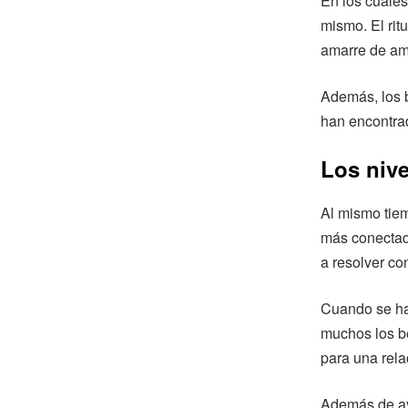
En los cuales
mismo. El rit
amarre de amo
Además, los 
han encontrad
Los nive
Al mismo tie
más conectad
a resolver co
Cuando se hac
muchos los be
para una rela
Además de ayu