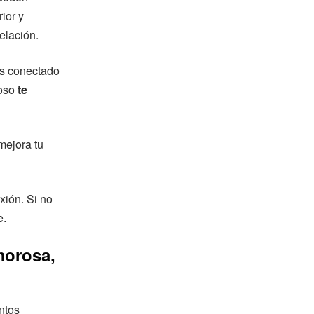
ior y
elación.
más conectado
roso
te
mejora tu
xión. Si no
e.
morosa,
ntos