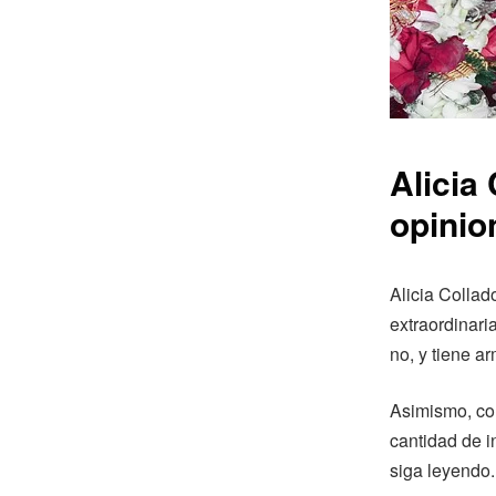
Alicia
opinio
Alicia Collad
extraordinari
no, y tiene a
Asimismo, con
cantidad de i
siga leyendo.