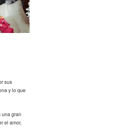
or sus
iona y lo que
s una gran
r el amor,