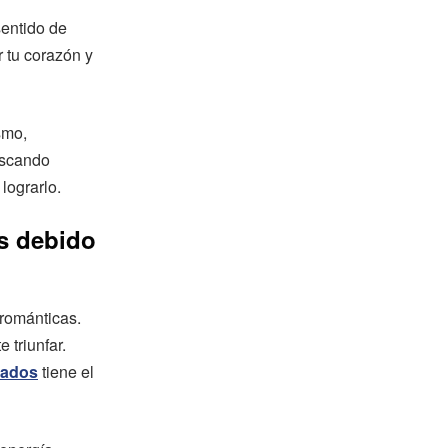
entido de
 tu corazón y
smo,
uscando
lograrlo.
es debido
 románticas.
 triunfar.
uados
tiene el