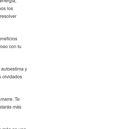
energía,
hos los
resolver
eneficios
roso con tu
 autoestima y
s olvidados
amarre. Te
Estarás más