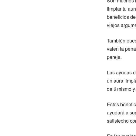
Son muchos lo
limpiar tu au
beneficios de
viejos argum
También pued
valen la pena
pareja.
Las ayudas d
un aura limpi
de ti mismo y
Estos benefic
ayudará a sup
satisfecho co