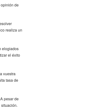
 opinión de
esolver
co realiza un
n elogiados
zar el éxito
ra vuestra
lta tasa de
 A pesar de
 situación.